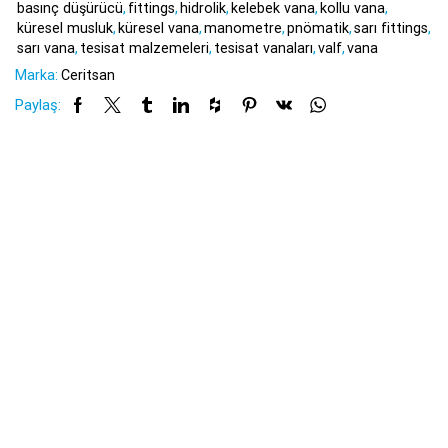
basınç düşürücü
,
fittings
,
hidrolik
,
kelebek vana
,
kollu vana
,
küresel musluk
,
küresel vana
,
manometre
,
pnömatik
,
sarı fittings
,
sarı vana
,
tesisat malzemeleri
,
tesisat vanaları
,
valf
,
vana
Marka:
Ceritsan
Paylaş: