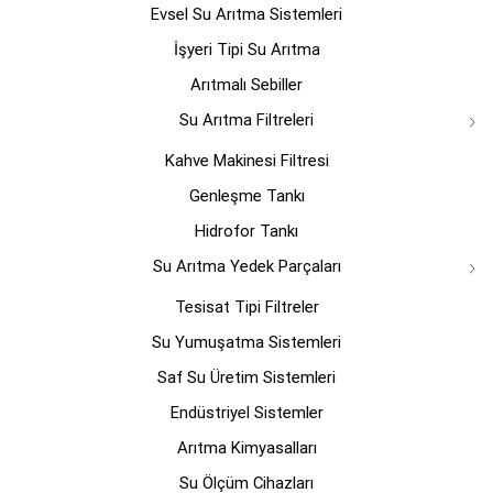
Evsel Su Arıtma Sistemleri
ürün
ürün
sayfasından
sayfasın
İşyeri Tipi Su Arıtma
seçilebilir
seçilebili
Arıtmalı Sebiller
Su Arıtma Filtreleri
Kahve Makinesi Filtresi
Genleşme Tankı
Hidrofor Tankı
Su Arıtma Yedek Parçaları
Tesisat Tipi Filtreler
Su Yumuşatma Sistemleri
Saf Su Üretim Sistemleri
Endüstriyel Sistemler
Arıtma Kimyasalları
Su Ölçüm Cihazları