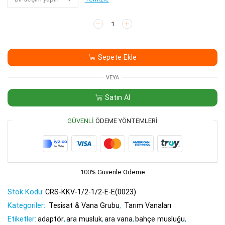
Kelebek
Küresel
Vana
1/2-
Sepete Ekle
1/2
(E-
E)
VEYA
adet
Satın Al
GÜVENLI
ÖDEME YÖNTEMLERI
100%
Güvenle Ödeme
Stok Kodu:
CRS-KKV-1/2-1/2-E-E(0023)
Kategoriler:
Tesisat & Vana Grubu
,
Tarım Vanaları
Etiketler:
adaptör
,
ara musluk
,
ara vana
,
bahçe musluğu
,