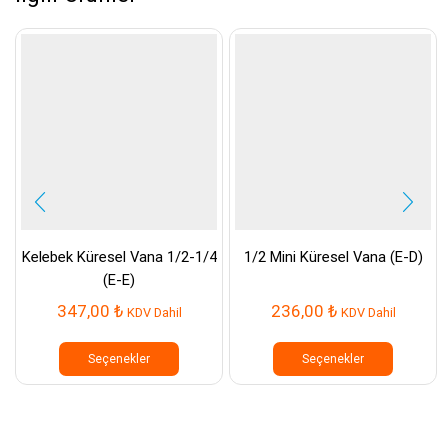
Kelebek Küresel Vana 1/2-1/4
1/2 Mini Küresel Vana (E-D)
(E-E)
347,00
₺
236,00
₺
KDV Dahil
KDV Dahil
Bu
Bu
ürünün
ürünün
Seçenekler
Seçenekler
birden
birden
fazla
fazla
varyasyonu
varyasyo
var.
var.
Seçenekler
Seçenek