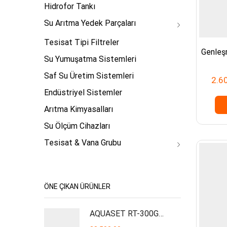
Hidrofor Tankı
Su Arıtma Yedek Parçaları
Tesisat Tipi Filtreler
Genleş
Su Yumuşatma Sistemleri
Saf Su Üretim Sistemleri
2.6
Endüstriyel Sistemler
Arıtma Kimyasalları
Su Ölçüm Cihazları
Tesisat & Vana Grubu
ÖNE ÇIKAN ÜRÜNLER
AQUASET RT-300GPD Plus İşyeri Tipi Su Arıtma Cihazı