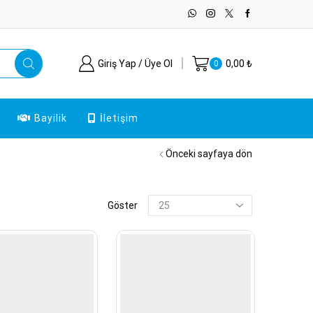
Giriş Yap / Üye Ol
0,00
₺
0
Bayilik
İletişim
Önceki sayfaya dön
Products
Göster
per
page