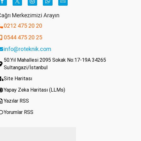
Facebook
Twitter
Instagram
Whatsapp
Email
ağrı Merkezimizi Arayın
0212 475 20 20
0544 475 20 25
info@roteknik.com
50.Yıl Mahallesi 2095 Sokak No:17-19A 34265
Sultangazi/İstanbul
Site Haritası
Yapay Zeka Haritası (LLMs)
Yazılar RSS
Yorumlar RSS