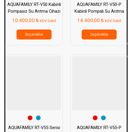
AQUAFAMILY RT-V50 Kabinli
AQUAFAMILY RT-V50-P
Pompasız Su Arıtma Cihazı
Kabinli Pompalı Su Arıtma
Cihazı
10.400,00
₺
14.400,00
₺
KDV Dahil
KDV Dahil
Bu
Bu
ürünün
ürünün
Seçenekler
Seçenekler
birden
birden
fazla
fazla
varyasyonu
varyasy
var.
var.
Seçenekler
Seçenek
ürün
ürün
sayfasından
sayfası
seçilebilir
seçilebil
AQUAFAMİLY RT-V55 Serisi
AQUAFAMİLY RT-V55-P