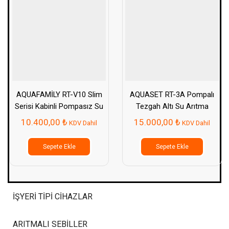
AQUAFAMİLY RT-V10 Slim
AQUASET RT-3A Pompalı
Serisi Kabinli Pompasız Su
Tezgah Altı Su Arıtma
Arıtma Cihazı
Cihazı
10.400,00
₺
15.000,00
₺
KDV Dahil
KDV Dahil
Sepete Ekle
Sepete Ekle
İŞYERI TIPI CIHAZLAR
ARITMALI SEBILLER