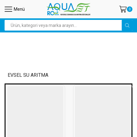
Menü
0
Search
input
EVSEL SU ARITMA