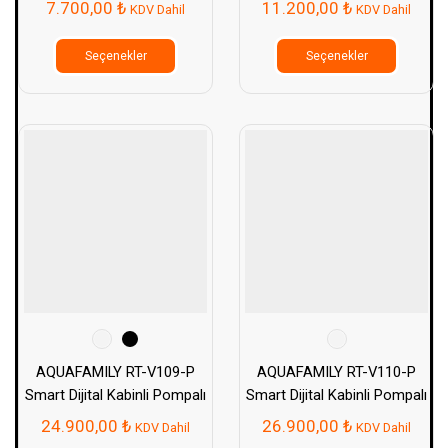
7.700,00
₺
11.200,00
₺
KDV Dahil
KDV Dahil
Bu
Bu
ürünün
ürünün
Seçenekler
Seçenekler
birden
birden
fazla
fazla
varyasyonu
varyasy
var.
var.
Seçenekler
Seçenek
ürün
ürün
sayfasından
sayfası
seçilebilir
seçilebil
AQUAFAMILY RT-V109-P
AQUAFAMILY RT-V110-P
Smart Dijital Kabinli Pompalı
Smart Dijital Kabinli Pompalı
Su Arıtma Cihazı
Su Arıtma Cihazı
24.900,00
₺
26.900,00
₺
KDV Dahil
KDV Dahil
Bu
Bu