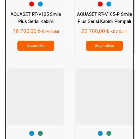
AQUASET RT-V105 Smile
AQUASET RT-V105-P Smile
Plus Serisi Kabinli
Plus Serisi Kabinli Pompalı
Pompasız Su Arıtma Cihazı
Su Arıtma Cihazı
18.700,00
₺
22.700,00
₺
KDV Dahil
KDV Dahil
Bu
Bu
ürünün
ürünün
Seçenekler
Seçenekler
birden
birden
fazla
fazla
varyasyonu
varyasy
var.
var.
Seçenekler
Seçenek
ürün
ürün
sayfasından
sayfası
seçilebilir
seçilebil