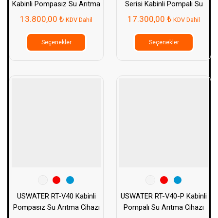
Kabinli Pompasız Su Arıtma
Serisi Kabinli Pompalı Su
Cihazı
Arıtma Cihazı
13.800,00
₺
17.300,00
₺
KDV Dahil
KDV Dahil
Bu
Bu
ürünün
ürünün
Seçenekler
Seçenekler
birden
birden
fazla
fazla
varyasyonu
varyasy
var.
var.
Seçenekler
Seçenek
ürün
ürün
sayfasından
sayfası
seçilebilir
seçilebil
USWATER RT-V40 Kabinli
USWATER RT-V40-P Kabinli
Pompasız Su Arıtma Cihazı
Pompalı Su Arıtma Cihazı