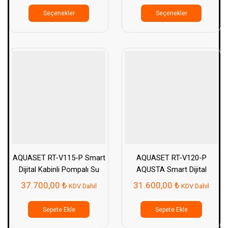
ürünün
ürünün
Seçenekler
Seçenekler
birden
birden
fazla
fazla
varyasyonu
varyasy
var.
var.
Seçenekler
Seçenek
ürün
ürün
sayfasından
sayfası
seçilebilir
seçilebil
AQUASET RT-V115-P Smart
AQUASET RT-V120-P
Dijital Kabinli Pompalı Su
AQUSTA Smart Dijital
Arıtma Cihazı
Kabinli Pompalı Su Arıtma
37.700,00
₺
31.600,00
₺
KDV Dahil
KDV Dahil
Cihazı
Sepete Ekle
Sepete Ekle