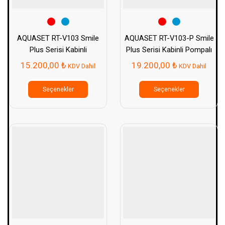
AQUASET RT-V103 Smile
AQUASET RT-V103-P Smile
Plus Serisi Kabinli
Plus Serisi Kabinli Pompalı
Pompasız Su Arıtma Cihazı
Su Arıtma Cihazı
15.200,00
₺
19.200,00
₺
KDV Dahil
KDV Dahil
Bu
Bu
ürünün
ürünün
Seçenekler
Seçenekler
birden
birden
fazla
fazla
varyasyonu
varyasy
var.
var.
Seçenekler
Seçenek
ürün
ürün
sayfasından
sayfası
seçilebilir
seçilebil