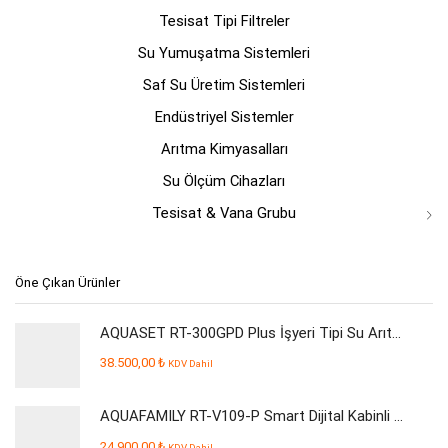
Tesisat Tipi Filtreler
Su Yumuşatma Sistemleri
Saf Su Üretim Sistemleri
Endüstriyel Sistemler
Arıtma Kimyasalları
Su Ölçüm Cihazları
Tesisat & Vana Grubu
Öne Çıkan Ürünler
AQUASET RT-300GPD Plus İşyeri Tipi Su Arıtma Cihazı
38.500,00
₺
KDV Dahil
AQUAFAMILY RT-V109-P Smart Dijital Kabinli Pompalı Su Arıtma Cihazı
24.900,00
₺
KDV Dahil