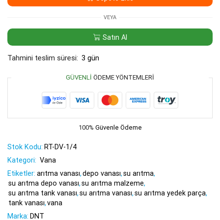
VEYA
Satın Al
Tahmini teslim süresi:
3 gün
GÜVENLI
ÖDEME YÖNTEMLERI
100%
Güvenle Ödeme
Stok Kodu:
RT-DV-1/4
Kategori:
Vana
Etiketler:
arıtma vanası
,
depo vanası
,
su arıtma
,
su arıtma depo vanası
,
su arıtma malzeme
,
su arıtma tank vanası
,
su arıtma vanası
,
su arıtma yedek parça
,
tank vanası
,
vana
Marka:
DNT