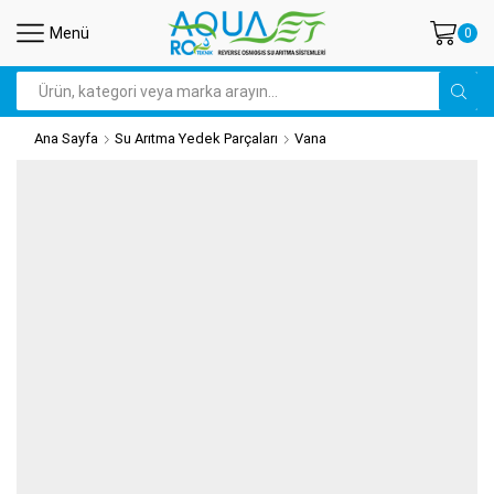
Menü
0
Search
input
Ana Sayfa
Su Arıtma Yedek Parçaları
Vana