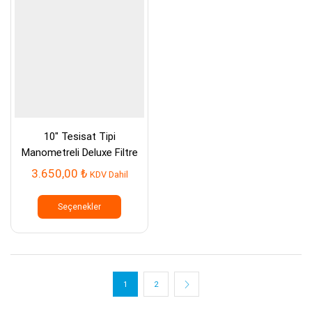
ürün
sayfasından
seçilebilir
10″ Tesisat Tipi
Manometreli Deluxe Filtre
Tekli
3.650,00
₺
KDV Dahil
Bu
ürünün
Seçenekler
birden
fazla
varyasyonu
var.
Seçenekler
ürün
1
2
sayfasından
seçilebilir