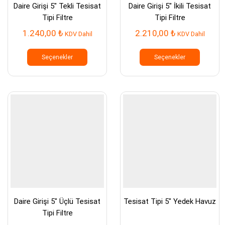
Daire Girişi 5″ Tekli Tesisat
Daire Girişi 5″ İkili Tesisat
Tipi Filtre
Tipi Filtre
1.240,00
₺
2.210,00
₺
KDV Dahil
KDV Dahil
Bu
Bu
ürünün
ürünün
Seçenekler
Seçenekler
birden
birden
fazla
fazla
varyasyonu
varyasy
var.
var.
Seçenekler
Seçenek
ürün
ürün
sayfasından
sayfası
seçilebilir
seçilebil
Daire Girişi 5″ Üçlü Tesisat
Tesisat Tipi 5″ Yedek Havuz
Tipi Filtre