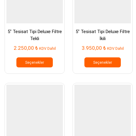
5″ Tesisat Tipi Deluxe Filtre
5″ Tesisat Tipi Deluxe Filtre
Tekli
İkili
2.250,00
₺
3.950,00
₺
KDV Dahil
KDV Dahil
Bu
Bu
ürünün
ürünün
Seçenekler
Seçenekler
birden
birden
fazla
fazla
varyasyonu
varyasy
var.
var.
Seçenekler
Seçenek
ürün
ürün
sayfasından
sayfası
seçilebilir
seçilebil