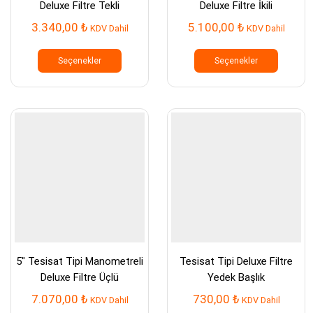
Deluxe Filtre Tekli
Deluxe Filtre İkili
3.340,00
₺
5.100,00
₺
KDV Dahil
KDV Dahil
Bu
Bu
ürünün
ürünün
Seçenekler
Seçenekler
birden
birden
fazla
fazla
varyasyonu
varyasy
var.
var.
Seçenekler
Seçenek
ürün
ürün
sayfasından
sayfası
seçilebilir
seçilebil
5″ Tesisat Tipi Manometreli
Tesisat Tipi Deluxe Filtre
Deluxe Filtre Üçlü
Yedek Başlık
7.070,00
₺
730,00
₺
KDV Dahil
KDV Dahil