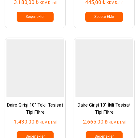
3.180,00
₺
445,00
₺
KDV Dahil
KDV Dahil
Bu
ürünün
Seçenekler
Sepete Ekle
birden
fazla
varyasyonu
var.
Seçenekler
ürün
sayfasından
seçilebilir
Daire Girişi 10″ Tekli Tesisat
Daire Girişi 10″ İkili Tesisat
Tipi Filtre
Tipi Filtre
1.430,00
₺
2.665,00
₺
KDV Dahil
KDV Dahil
Bu
Bu
ürünün
ürünün
Seçenekler
Seçenekler