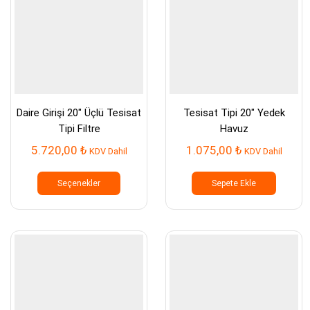
sayfasından
sayfası
seçilebilir
seçilebil
Daire Girişi 20″ Üçlü Tesisat
Tesisat Tipi 20″ Yedek
Tipi Filtre
Havuz
5.720,00
₺
1.075,00
₺
KDV Dahil
KDV Dahil
Bu
ürünün
Seçenekler
Sepete Ekle
birden
fazla
varyasyonu
var.
Seçenekler
ürün
sayfasından
seçilebilir