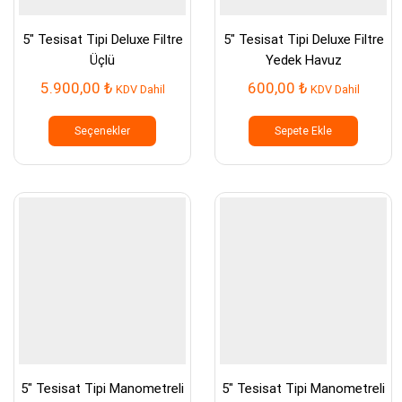
5″ Tesisat Tipi Deluxe Filtre
5″ Tesisat Tipi Deluxe Filtre
Üçlü
Yedek Havuz
5.900,00
₺
600,00
₺
KDV Dahil
KDV Dahil
Bu
ürünün
Seçenekler
Sepete Ekle
birden
fazla
varyasyonu
var.
Seçenekler
ürün
sayfasından
seçilebilir
5″ Tesisat Tipi Manometreli
5″ Tesisat Tipi Manometreli