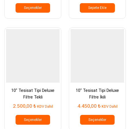
Bu
ürünün
Seçenekler
Sepete Ekle
birden
fazla
varyasyonu
var.
Seçenekler
ürün
sayfasından
seçilebilir
10″ Tesisat Tipi Deluxe
10″ Tesisat Tipi Deluxe
Filtre Tekli
Filtre İkili
2.500,00
₺
4.450,00
₺
KDV Dahil
KDV Dahil
Bu
Bu
ürünün
ürünün
Seçenekler
Seçenekler
birden
birden
fazla
fazla