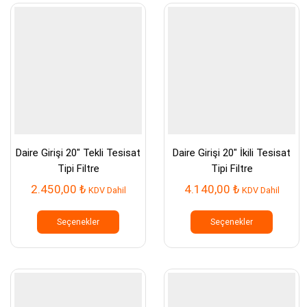
var.
Seçenekler
ürün
sayfasından
seçilebilir
Daire Girişi 20″ Tekli Tesisat
Daire Girişi 20″ İkili Tesisat
Tipi Filtre
Tipi Filtre
2.450,00
₺
4.140,00
₺
KDV Dahil
KDV Dahil
Bu
Bu
ürünün
ürünün
Seçenekler
Seçenekler
birden
birden
fazla
fazla
varyasyonu
varyasy
var.
var.
Seçenekler
Seçenek
ürün
ürün