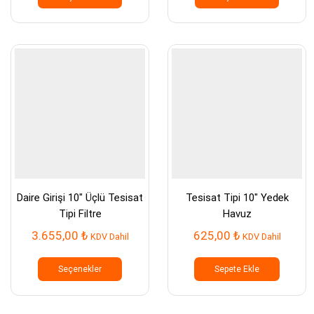
birden
birden
fazla
fazla
varyasyonu
varyasy
var.
var.
Seçenekler
Seçenek
ürün
ürün
sayfasından
sayfası
seçilebilir
seçilebil
Daire Girişi 10″ Üçlü Tesisat
Tesisat Tipi 10″ Yedek
Tipi Filtre
Havuz
3.655,00
₺
625,00
₺
KDV Dahil
KDV Dahil
Bu
ürünün
Seçenekler
Sepete Ekle
birden
fazla
varyasyonu