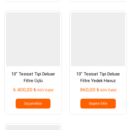
varyasyonu
varyasy
var.
var.
Seçenekler
Seçenek
ürün
ürün
sayfasından
sayfası
seçilebilir
seçilebil
10″ Tesisat Tipi Deluxe
10″ Tesisat Tipi Deluxe
Filtre Üçlü
Filtre Yedek Havuz
6.400,00
₺
860,00
₺
KDV Dahil
KDV Dahil
Bu
ürünün
Seçenekler
Sepete Ekle
birden
fazla
varyasyonu
var.
Seçenekler