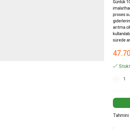
Günlük 10
imalathane
proses su
giderleri
arıtma ci
kullanılab
sürede am
47.7
Stokt
AQUASE
RT-
FE300-
DI-
UV
Deiyoniz
Saf
Tahmini 
Su
Cihazı
adet