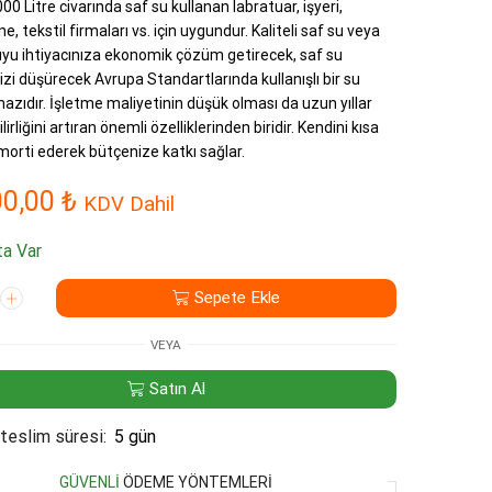
00 Litre civarında saf su kullanan labratuar, işyeri,
, tekstil firmaları vs. için uygundur. Kaliteli saf su veya
yu ihtiyacınıza ekonomik çözüm getirecek, saf su
nizi düşürecek Avrupa Standartlarında kullanışlı bir su
hazıdır. İşletme maliyetinin düşük olması da uzun yıllar
ilirliğini artıran önemli özelliklerinden biridir. Kendini kısa
orti ederek bütçenize katkı sağlar.
00,00
₺
KDV Dahil
a Var
T
Sepete Ekle
VEYA
Satın Al
e
teslim süresi:
5 gün
GÜVENLI
ÖDEME YÖNTEMLERI