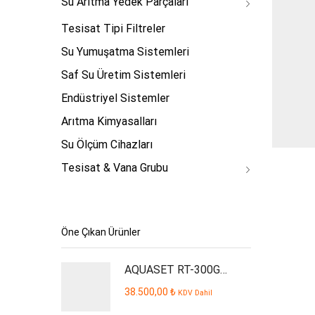
Su Arıtma Yedek Parçaları
Tesisat Tipi Filtreler
Su Yumuşatma Sistemleri
Saf Su Üretim Sistemleri
Endüstriyel Sistemler
Arıtma Kimyasalları
Su Ölçüm Cihazları
Tesisat & Vana Grubu
Öne Çıkan Ürünler
AQUASET RT-300GPD Plus İşyeri Tipi Su Arıtma Cihazı
38.500,00
₺
KDV Dahil