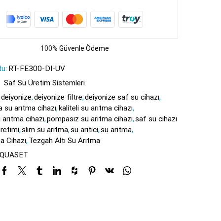
100%
Güvenle Ödeme
u:
RT-FE300-DI-UV
:
Saf Su Üretim Sistemleri
deiyonize
,
deiyonize filtre
,
deiyonize saf su cihazı
,
a su arıtma cihazı
,
kaliteli su arıtma cihazı
,
 arıtma cihazı
,
pompasız su arıtma cihazı
,
saf su cihazı
retimi
,
slim su arıtma
,
su arıtıcı
,
su arıtma
,
a Cihazı
,
Tezgah Altı Su Arıtma
QUASET