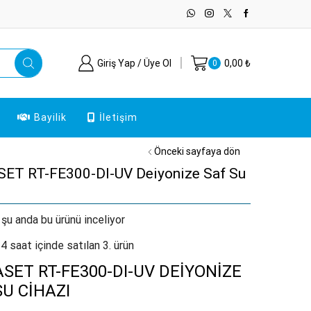
Giriş Yap / Üye Ol
0,00
₺
0
Bayilik
İletişim
Önceki sayfaya dön
ET RT-FE300-DI-UV Deiyonize Saf Su
 şu anda bu ürünü inceliyor
4 saat içinde satılan 3. ürün
SET RT-FE300-DI-UV DEİYONİZE
SU CİHAZI