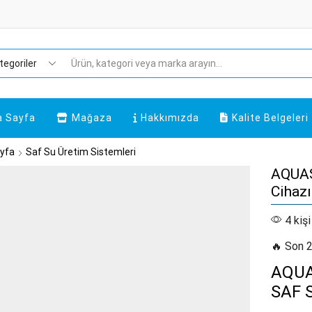
Search
input
a Sayfa
Mağaza
Hakkımızda
Kalite Belgeleri
yfa
Saf Su Üretim Sistemleri
AQUAS
Cihazı
4 kişi
🔥 Son 2
AQUA
SAF 