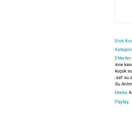
Stok Kod
Kategori
Etiketler:
ince kas
küçük su
,
saf su ü
Su Arıtm
Marka:
A
Paylaş: