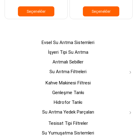
Bu
Bu
ürünün
ürünün
Seçenekler
Seçenekler
birden
birden
fazla
fazla
varyasyonu
varyasyo
var.
var.
Seçenekler
Seçenek
Evsel Su Arıtma Sistemleri
ürün
ürün
sayfasından
sayfasın
İşyeri Tipi Su Arıtma
seçilebilir
seçilebili
Arıtmalı Sebiller
Su Arıtma Filtreleri
Kahve Makinesi Filtresi
Genleşme Tankı
Hidrofor Tankı
Su Arıtma Yedek Parçaları
Tesisat Tipi Filtreler
Su Yumuşatma Sistemleri