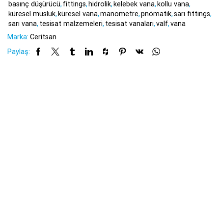
basınç düşürücü
,
fittings
,
hidrolik
,
kelebek vana
,
kollu vana
,
küresel musluk
,
küresel vana
,
manometre
,
pnömatik
,
sarı fittings
,
sarı vana
,
tesisat malzemeleri
,
tesisat vanaları
,
valf
,
vana
Marka:
Ceritsan
Paylaş: