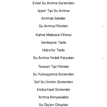
Evsel Su Arıtma Sistemleri
ürün
ürün
sayfasından
sayfasın
İşyeri Tipi Su Arıtma
seçilebilir
seçilebili
Arıtmalı Sebiller
Su Arıtma Filtreleri
Kahve Makinesi Filtresi
Genleşme Tankı
Hidrofor Tankı
Su Arıtma Yedek Parçaları
Tesisat Tipi Filtreler
Su Yumuşatma Sistemleri
Saf Su Üretim Sistemleri
Endüstriyel Sistemler
Arıtma Kimyasalları
Su Ölçüm Cihazları