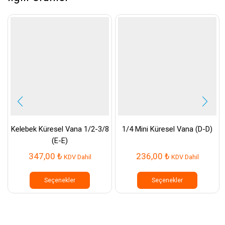
Kelebek Küresel Vana 1/2-3/8
1/4 Mini Küresel Vana (D-D)
(E-E)
347,00
₺
236,00
₺
KDV Dahil
KDV Dahil
Bu
Bu
ürünün
ürünün
Seçenekler
Seçenekler
birden
birden
fazla
fazla
varyasyonu
varyasyo
var.
var.
Seçenekler
Seçenek