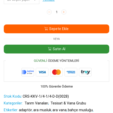
Kelebek
Küresel
Vana
1/4-
Sepete Ekle
1/4
(D-
D)
VEYA
adet
Satın Al
GÜVENLI
ÖDEME YÖNTEMLERI
100%
Güvenle Ödeme
Stok Kodu:
CRS-KKV-1/4-1/4-D-D(0028)
Kategoriler:
Tarım Vanaları
,
Tesisat & Vana Grubu
Etiketler:
adaptör
,
ara musluk
,
ara vana
,
bahçe musluğu
,