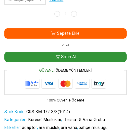
Filtreli
Ara
Musluk
1/2-
Sepete Ekle
3/8
adet
VEYA
Satın Al
GÜVENLI
ÖDEME YÖNTEMLERI
100%
Güvenle Ödeme
Stok Kodu:
CRS-KM-1/2-3/8(1014)
Kategoriler:
Küresel Musluklar
,
Tesisat & Vana Grubu
Etiketler:
adaptör
,
ara musluk
,
ara vana
,
bahçe musluğu
,