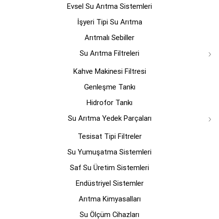
Evsel Su Arıtma Sistemleri
ürün
ürün
sayfasından
sayfasın
İşyeri Tipi Su Arıtma
seçilebilir
seçilebili
Arıtmalı Sebiller
Su Arıtma Filtreleri
Kahve Makinesi Filtresi
Genleşme Tankı
Hidrofor Tankı
Su Arıtma Yedek Parçaları
Tesisat Tipi Filtreler
Su Yumuşatma Sistemleri
Saf Su Üretim Sistemleri
Endüstriyel Sistemler
Arıtma Kimyasalları
Su Ölçüm Cihazları