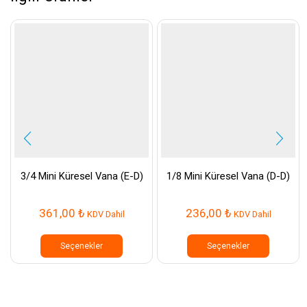
3/4 Mini Küresel Vana (E-D)
1/8 Mini Küresel Vana (D-D)
361,00
₺
236,00
₺
KDV Dahil
KDV Dahil
Bu
Bu
ürünün
ürünün
Seçenekler
Seçenekler
birden
birden
fazla
fazla
varyasyonu
varyasyo
var.
var.
Seçenekler
Seçenek