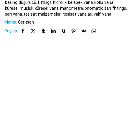
basınç düşürücü
,
fittings
,
hidrolik
,
kelebek vana
,
kollu vana
,
küresel musluk
,
küresel vana
,
manometre
,
pnömatik
,
sarı fittings
,
sarı vana
,
tesisat malzemeleri
,
tesisat vanaları
,
valf
,
vana
Marka:
Ceritsan
Paylaş: