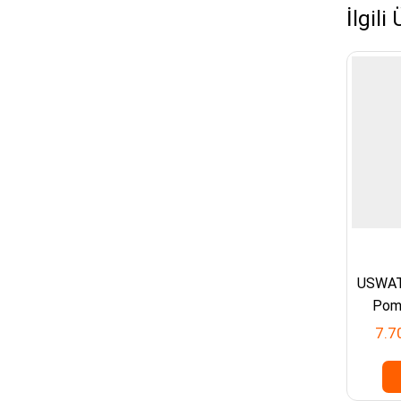
İlgili
USWATE
Pom
7.7