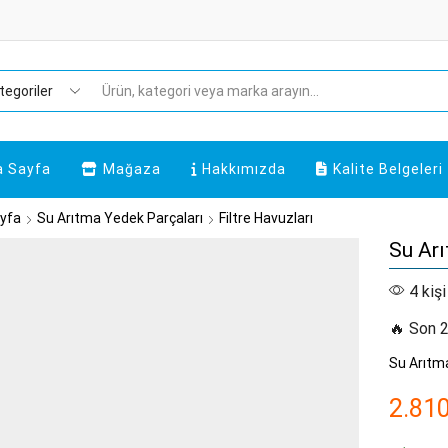
Search
input
a Sayfa
Mağaza
Hakkımızda
Kalite Belgeleri
yfa
Su Arıtma Yedek Parçaları
Filtre Havuzları
Su Arı
4 kişi
🔥 Son 2
Su Arıtma
2.81