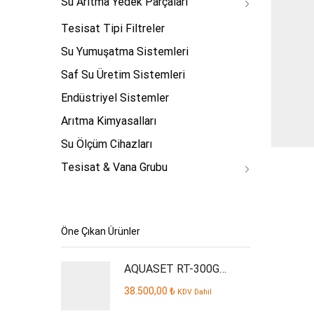
Su Arıtma Yedek Parçaları
Tesisat Tipi Filtreler
Su Yumuşatma Sistemleri
Saf Su Üretim Sistemleri
Endüstriyel Sistemler
Arıtma Kimyasalları
Su Ölçüm Cihazları
Tesisat & Vana Grubu
Öne Çıkan Ürünler
AQUASET RT-300GPD Plus İşyeri Tipi Su Arıtma Cihazı
38.500,00
₺
KDV Dahil