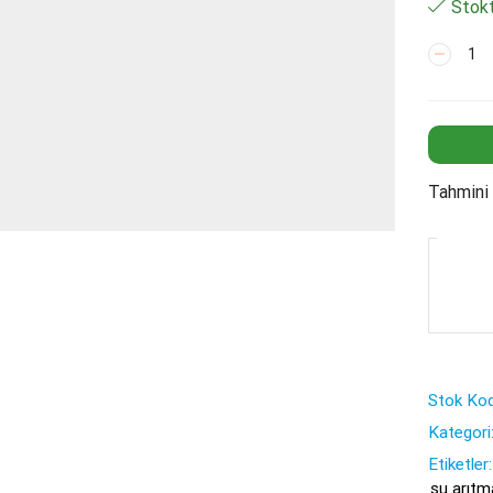
Stokt
Su
Arıtma
Filtre
Havuzu
20"
Mat
adet
Tahmini 
Stok Kod
Kategori
Etiketler:
su arıtm