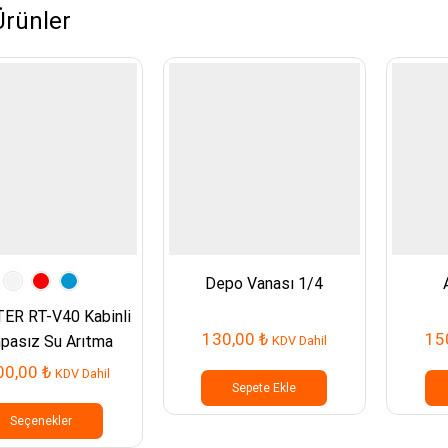
 Ürünler
Depo Vanası 1/4
R RT-V40 Kabinli
130,00
₺
15
pasız Su Arıtma
KDV Dahil
Cihazı
00,00
₺
KDV Dahil
Sepete Ekle
Bu
ürünün
Seçenekler
birden