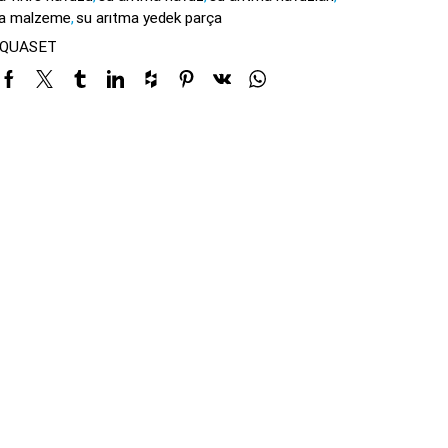
ma malzeme
,
su arıtma yedek parça
QUASET