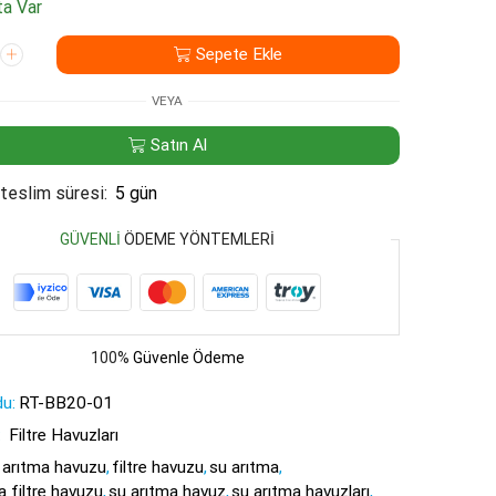
a Var
Sepete Ekle
VEYA
Satın Al
teslim süresi:
5 gün
GÜVENLI
ÖDEME YÖNTEMLERI
100%
Güvenle Ödeme
u:
RT-BB20-01
:
Filtre Havuzları
arıtma havuzu
,
filtre havuzu
,
su arıtma
,
a filtre havuzu
,
su arıtma havuz
,
su arıtma havuzları
,