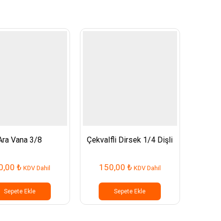
Ara Vana 3/8
Çekvalfli Dirsek 1/4 Dişli
Akım K
0,00
₺
150,00
₺
20
KDV Dahil
KDV Dahil
Sepete Ekle
Sepete Ekle