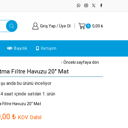
Giriş Yap / Üye Ol
0,00
₺
0
Bayilik
İletişim
Önceki sayfaya dön
tma Filtre Havuzu 20″ Mat
 şu anda bu ürünü inceliyor
4 saat içinde satılan 1. ürün
 Filtre Havuzu 20″ Mat
0,00
₺
KDV Dahil