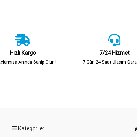
fazla
varyasyonu
var.
Seçenekler
ürün
sayfasından
seçilebilir
Hızlı Kargo
7/24 Hizmet
açlarınıza Anında Sahip Olun!
7 Gün 24 Saat Ulaşım Garan
Kategoriler