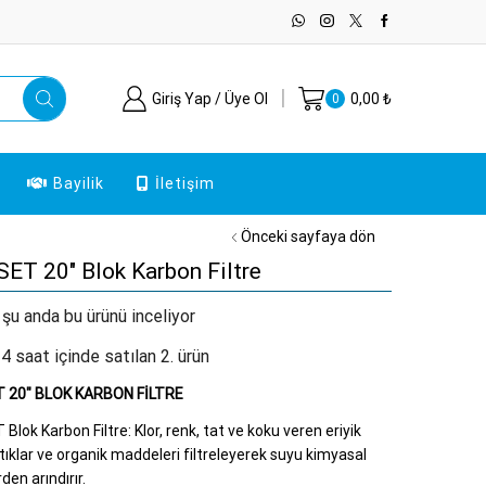
Giriş Yap / Üye Ol
0,00
₺
0
Bayilik
İletişim
Önceki sayfaya dön
ET 20″ Blok Karbon Filtre
 şu anda bu ürünü inceliyor
4 saat içinde satılan 2. ürün
 20″ BLOK KARBON FİLTRE
lok Karbon Filtre: Klor, renk, tat ve koku veren eriyik
rtıklar ve organik maddeleri filtreleyerek suyu kimyasal
en arındırır.