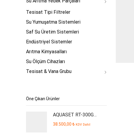
Su Arıtma Yedek Parçaları
Tesisat Tipi Filtreler
Su Yumuşatma Sistemleri
Saf Su Üretim Sistemleri
Endüstriyel Sistemler
Arıtma Kimyasalları
Su Ölçüm Cihazları
Tesisat & Vana Grubu
Öne Çıkan Ürünler
AQUASET RT-300GPD Plus İşyeri Tipi Su Arıtma Cihazı
38.500,00
₺
KDV Dahil