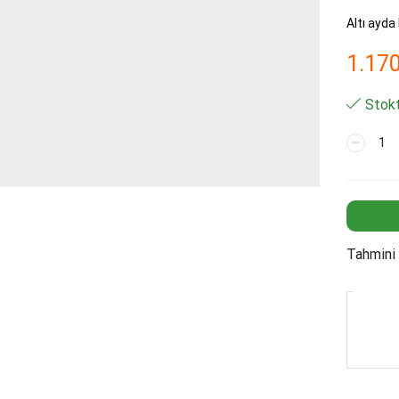
Altı ayda 
1.17
Stokt
AQUASE
20"
Blok
Karbon
Filtre
adet
Tahmini 