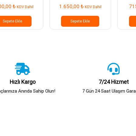
00,00
₺
1.650,00
₺
71
KDV Dahil
KDV Dahil
Sepete Ekle
Sepete Ekle
Hızlı Kargo
7/24 Hizmet
açlarınıza Anında Sahip Olun!
7 Gün 24 Saat Ulaşım Garan