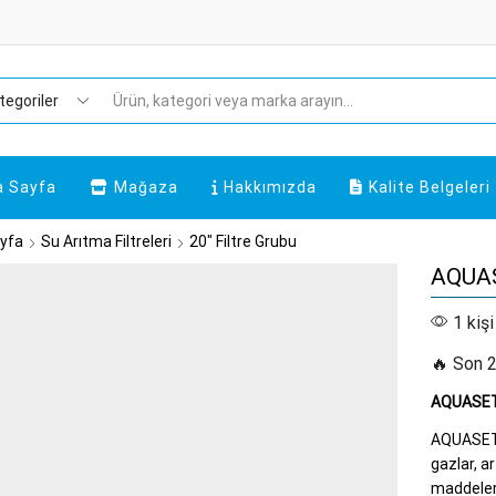
Search
input
a Sayfa
Mağaza
Hakkımızda
Kalite Belgeleri
yfa
Su Arıtma Filtreleri
20" Filtre Grubu
AQUAS
1 kişi
🔥 Son 2
AQUASET
AQUASET B
gazlar, a
maddelerd