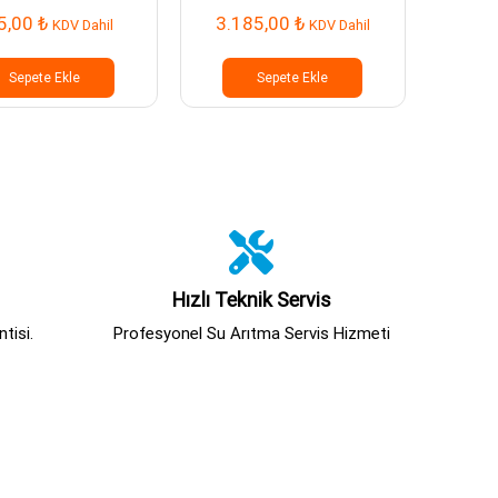
5,00
₺
3.185,00
₺
45
KDV Dahil
KDV Dahil
Sepete Ekle
Sepete Ekle
Hızlı Teknik Servis
tisi.
Profesyonel Su Arıtma Servis Hizmeti