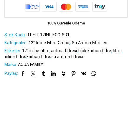
100%
Güvenle Ödeme
Stok Kodu:
RT-FLT-12INL-ECO-SD1
Kategoriler:
12" Inline Filtre Grubu
,
Su Arıtma Filtreleri
Etiketler:
12" inline filtre
,
arıtma filtresi
,
blok karbon filtre
,
filtre
,
inline filtre
,
karbon filtre
,
su arıtma filtresi
Marka:
AQUA FAMILY
Paylaş: