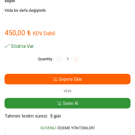
sağlar.
Yılda bir defa değiştirilir.
450,00
₺
KDV Dahil
Stokta Var
AQUASET
12"
Inline
Eco
Sepete Ekle
1
Micron
Sediment
VEYA
Filtre
adet
Satın Al
Tahmini teslim süresi:
5 gün
GÜVENLI
ÖDEME YÖNTEMLERI