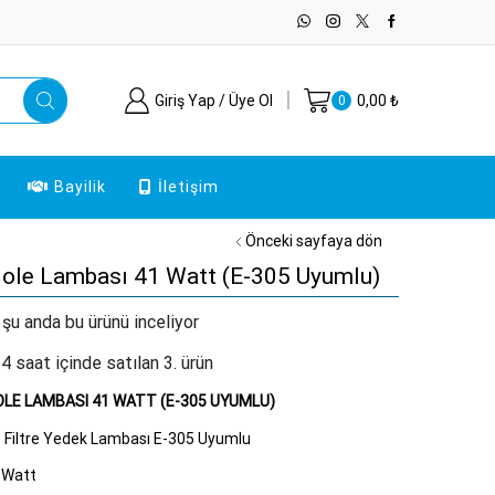
Giriş Yap / Üye Ol
0,00
₺
0
Bayilik
İletişim
Önceki sayfaya dön
ıole Lambası 41 Watt (E-305 Uyumlu)
 şu anda bu ürünü inceliyor
4 saat içinde satılan 3. ürün
OLE LAMBASI 41 WATT (E-305 UYUMLU)
e Filtre Yedek Lambası E-305 Uyumlu
1 Watt