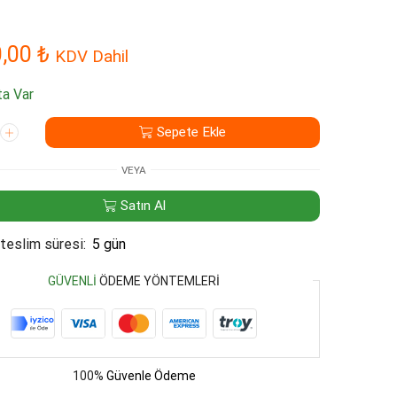
0,00
₺
KDV Dahil
a Var
Sepete Ekle
VEYA
Satın Al
teslim süresi:
5 gün
GÜVENLI
ÖDEME YÖNTEMLERI
100%
Güvenle Ödeme