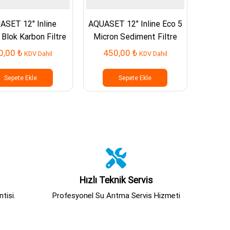
ASET 12″ Inline
AQUASET 12″ Inline Eco 5
AQUA
 Blok Karbon Filtre
Micron Sediment Filtre
Deluxe
0,00
₺
450,00
₺
85
KDV Dahil
KDV Dahil
Sepete Ekle
Sepete Ekle
Hızlı Teknik Servis
tisi.
Profesyonel Su Arıtma Servis Hizmeti