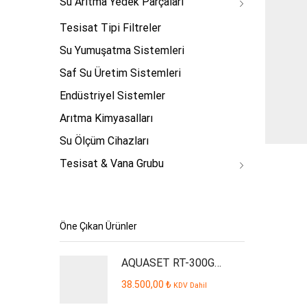
Su Arıtma Yedek Parçaları
Tesisat Tipi Filtreler
Su Yumuşatma Sistemleri
Saf Su Üretim Sistemleri
Endüstriyel Sistemler
Arıtma Kimyasalları
Su Ölçüm Cihazları
Tesisat & Vana Grubu
Öne Çıkan Ürünler
AQUASET RT-300GPD Plus İşyeri Tipi Su Arıtma Cihazı
38.500,00
₺
KDV Dahil