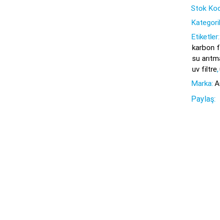
Stok Kod
Kategori
Etiketler:
karbon fi
su arıtma
uv filtre
,
Marka:
A
Paylaş: