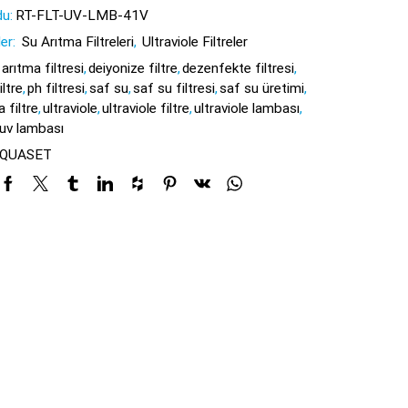
u:
RT-FLT-UV-LMB-41V
ler:
Su Arıtma Filtreleri
,
Ultraviole Filtreler
arıtma filtresi
,
deiyonize filtre
,
dezenfekte filtresi
,
ltre
,
ph filtresi
,
saf su
,
saf su filtresi
,
saf su üretimi
,
 filtre
,
ultraviole
,
ultraviole filtre
,
ultraviole lambası
,
uv lambası
QUASET