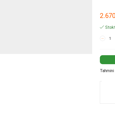
2.67
Stokt
Ultravıole
Lambası
41
Watt
(E-
305
Uyumlu)
Tahmini 
adet