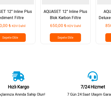
T 12″ Inline Plus
AQUASET 12″ Inline Plus
AQU
ediment Filtre
Blok Karbon Filtre
Deluxe
0,00
₺
650,00
₺
85
KDV Dahil
KDV Dahil
Sepete Ekle
Sepete Ekle
Hızlı Kargo
7/24 Hizmet
açlarınıza Anında Sahip Olun!
7 Gün 24 Saat Ulaşım Garan