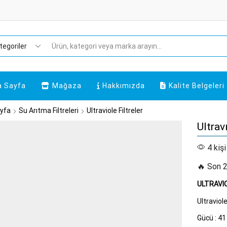
Search
input
a Sayfa
Mağaza
Hakkımızda
Kalite Belgeleri
yfa
Su Arıtma Filtreleri
Ultraviole Filtreler
Ultrav
4 kişi
🔥 Son 2
ULTRAVI
Ultraviol
Gücü : 4