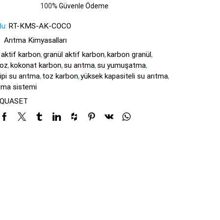
100%
Güvenle Ödeme
u:
RT-KMS-AK-COCO
:
Arıtma Kimyasalları
aktif karbon
,
granül aktif karbon
,
karbon granül
,
toz
,
kokonat karbon
,
su arıtma
,
su yumuşatma
,
ipi su arıtma
,
toz karbon
,
yüksek kapasiteli su arıtma
,
ma sistemi
QUASET