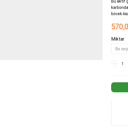
Bu aktif 
karbondan
böcek ilaç
570,
Miktar
Granül
Aktif
Karbon
(Coconut
Bazlı)
adet