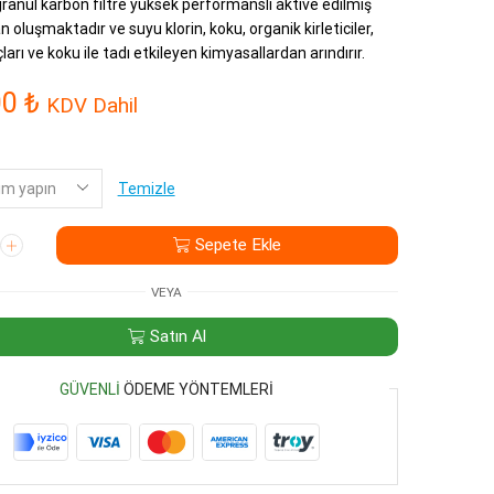
granül karbon filtre yüksek performanslı aktive edilmiş
 oluşmaktadır ve suyu klorin, koku, organik kirleticiler,
ları ve koku ile tadı etkileyen kimyasallardan arındırır.
00
₺
KDV Dahil
Temizle
Sepete Ekle
VEYA
Satın Al
GÜVENLI
ÖDEME YÖNTEMLERI