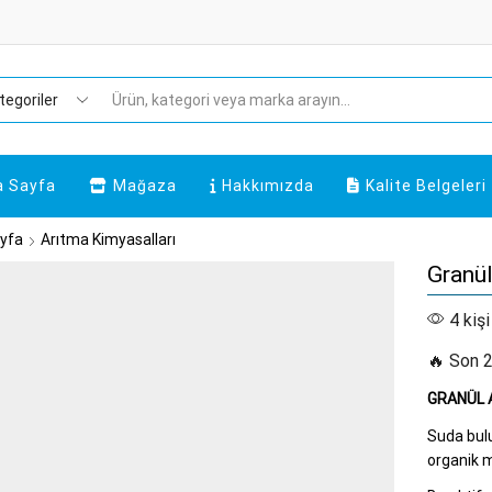
Search
input
a Sayfa
Mağaza
Hakkımızda
Kalite Belgeleri
yfa
Arıtma Kimyasalları
Granül
4 kişi
🔥 Son 2
GRANÜL A
Suda bulu
organik ma