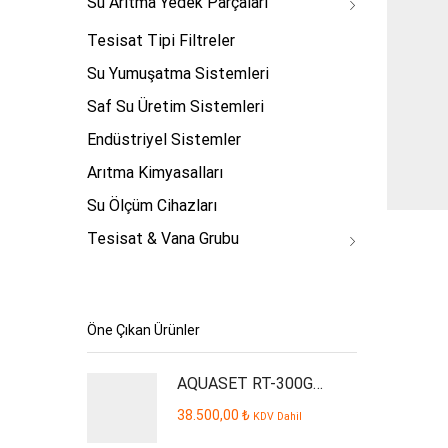
Su Arıtma Yedek Parçaları
Tesisat Tipi Filtreler
Su Yumuşatma Sistemleri
Saf Su Üretim Sistemleri
Endüstriyel Sistemler
Arıtma Kimyasalları
Su Ölçüm Cihazları
Tesisat & Vana Grubu
Öne Çıkan Ürünler
AQUASET RT-300GPD Plus İşyeri Tipi Su Arıtma Cihazı
38.500,00
₺
KDV Dahil