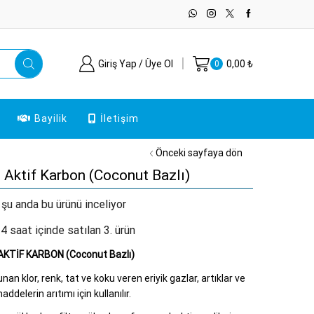
Giriş Yap / Üye Ol
0,00
₺
0
Bayilik
İletişim
Önceki sayfaya dön
 Aktif Karbon (Coconut Bazlı)
 şu anda bu ürünü inceliyor
4 saat içinde satılan 3. ürün
KTİF KARBON (Coconut Bazlı)
nan klor, renk, tat ve koku veren eriyik gazlar, artıklar ve
ddelerin arıtımı için kullanılır.