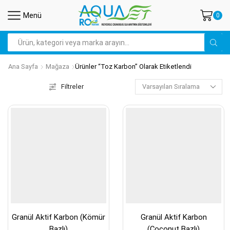
Menü
0
Search
input
Ana Sayfa
Mağaza
Ürünler “toz Karbon” Olarak Etiketlendi
Filtreler
Granül Aktif Karbon (Kömür
Granül Aktif Karbon
Bazlı)
(Coconut Bazlı)