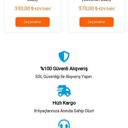
330,00
₺
570,00
₺
KDV Dahil
KDV Dahil
Bu
Bu
ürünün
ürünün
Seçenekler
Seçenekler
birden
birden
fazla
fazla
varyasyonu
varyasy
var.
var.
Seçenekler
Seçenek
ürün
ürün
sayfasından
sayfası
seçilebilir
seçilebil
%100 Güvenli Alışveriş
SSL Güvenliği İle Alışveriş Yapın.
Hızlı Kargo
İhtiyaçlarınıza Anında Sahip Olun!