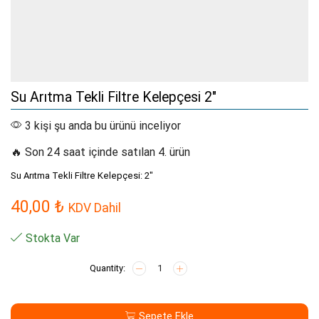
Su Arıtma Tekli Filtre Kelepçesi 2″
3 kişi şu anda bu ürünü inceliyor
🔥 Son 24 saat içinde satılan 4. ürün
Su Arıtma Tekli Filtre Kelepçesi: 2″
40,00
₺
KDV Dahil
Stokta Var
Su
Arıtma
Tekli
Filtre
Sepete Ekle
Kelepçesi