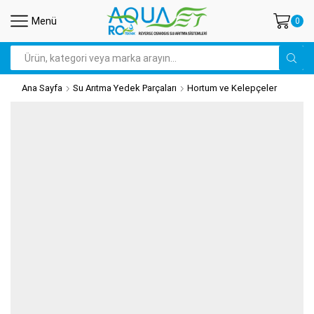
Menü
0
Search
input
Ana Sayfa
Su Arıtma Yedek Parçaları
Hortum ve Kelepçeler