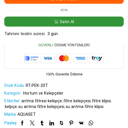
2"
adet
VEYA
Satın Al
Tahmini teslim süresi:
3 gün
GÜVENLI
ÖDEME YÖNTEMLERI
100%
Güvenle Ödeme
Stok Kodu:
RT-PEK-20T
Kategori:
Hortum ve Kelepçeler
Etiketler:
arıtma filtresi kelepçe
,
filtre kelepçesi
,
filtre klipsi
,
kelpçe
,
su arıtma filtre kelepçesi
,
su arıtma filtre klipsi
Marka:
AQUASET
Paylaş: