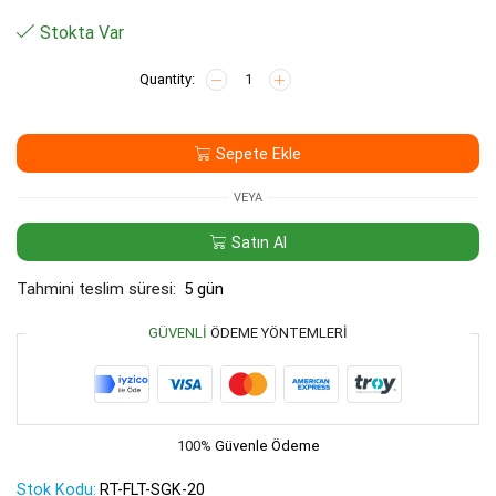
Stokta Var
AQUASET
20"
Shell
Gac
Sepete Ekle
Karbon
Filtre
adet
VEYA
Satın Al
Tahmini teslim süresi:
5 gün
GÜVENLI
ÖDEME YÖNTEMLERI
100%
Güvenle Ödeme
Stok Kodu:
RT-FLT-SGK-20