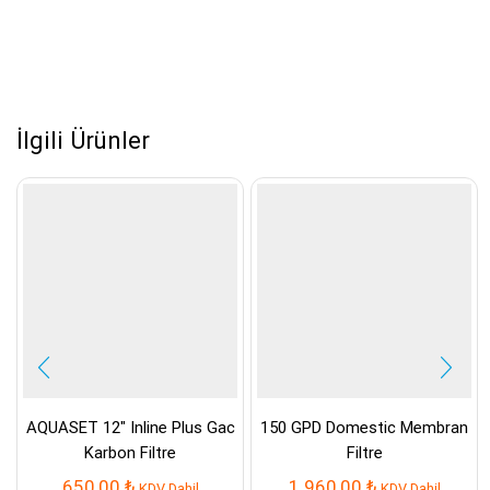
İlgili Ürünler
AQUASET 12″ Inline Plus Gac
150 GPD Domestic Membran
Karbon Filtre
Filtre
650,00
₺
1.960,00
₺
KDV Dahil
KDV Dahil