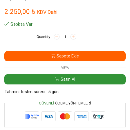
2.250,00
₺
KDV Dahil
Stokta Var
AQUASET
12"
Inline
Eco
Sepete Ekle
Beşli
Filtre
Seti
VEYA
adet
Satın Al
Tahmini teslim süresi:
5 gün
GÜVENLI
ÖDEME YÖNTEMLERI