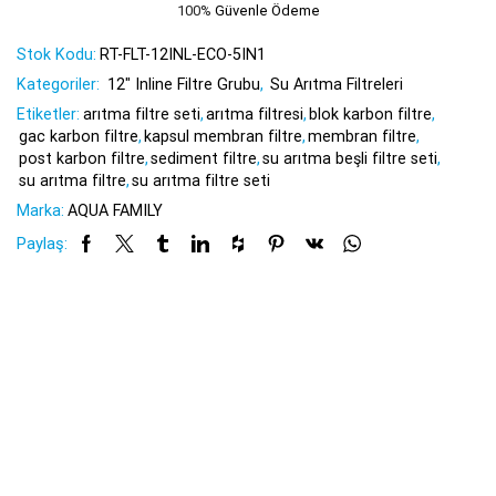
100%
Güvenle Ödeme
Stok Kodu:
RT-FLT-12INL-ECO-5IN1
Kategoriler:
12" Inline Filtre Grubu
,
Su Arıtma Filtreleri
Etiketler:
arıtma filtre seti
,
arıtma filtresi
,
blok karbon filtre
,
gac karbon filtre
,
kapsul membran filtre
,
membran filtre
,
post karbon filtre
,
sediment filtre
,
su arıtma beşli filtre seti
,
su arıtma filtre
,
su arıtma filtre seti
Marka:
AQUA FAMILY
Paylaş: