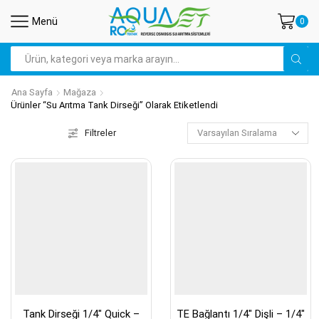
Menü
0
Search
input
Ana Sayfa
Mağaza
Ürünler “su Arıtma Tank Dirseği” Olarak Etiketlendi
Filtreler
Tank Dirseği 1/4″ Quick –
TE Bağlantı 1/4″ Dişli – 1/4″