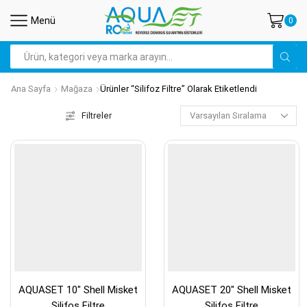
Menü
0
Search
input
Ana Sayfa
Mağaza
Ürünler “silifoz Filtre” Olarak Etiketlendi
Filtreler
AQUASET 10″ Shell Misket
AQUASET 20″ Shell Misket
Silifos Filtre
Silifos Filtre