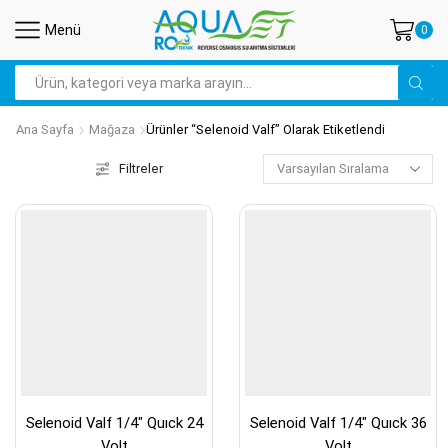
Menü
0
Search
input
Ana Sayfa
Mağaza
Ürünler “selenoid Valf” Olarak Etiketlendi
Filtreler
Selenoid Valf 1/4″ Quıck 24
Selenoid Valf 1/4″ Quıck 36
Volt
Volt