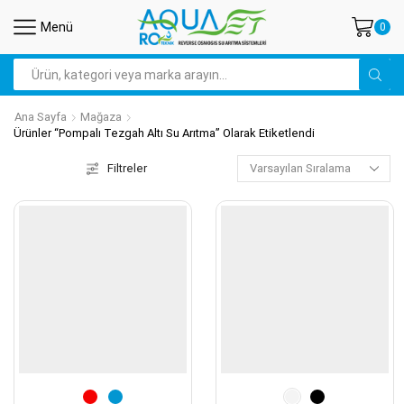
Menü
0
Search
input
Ana Sayfa
Mağaza
Ürünler “Pompalı Tezgah Altı Su Arıtma” Olarak Etiketlendi
Filtreler