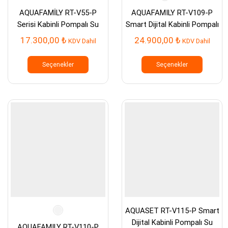
AQUAFAMİLY RT-V55-P
AQUAFAMILY RT-V109-P
Serisi Kabinli Pompalı Su
Smart Dijital Kabinli Pompalı
Arıtma Cihazı
Su Arıtma Cihazı
17.300,00
₺
24.900,00
₺
KDV Dahil
KDV Dahil
Bu
Bu
ürünün
ürünün
Seçenekler
Seçenekler
birden
birden
fazla
fazla
varyasyonu
varyasy
var.
var.
Seçenekler
Seçenek
ürün
ürün
sayfasından
sayfası
seçilebilir
seçilebil
AQUASET RT-V115-P Smart
Dijital Kabinli Pompalı Su
AQUAFAMILY RT-V110-P