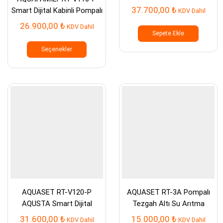
Arıtma Cihazı
37.700,00
₺
Smart Dijital Kabinli Pompalı
KDV Dahil
Su Arıtma Cihazı
26.900,00
₺
KDV Dahil
Sepete Ekle
Bu
ürünün
Seçenekler
birden
fazla
varyasyonu
var.
Seçenekler
ürün
sayfasından
seçilebilir
AQUASET RT-V120-P
AQUASET RT-3A Pompalı
AQUSTA Smart Dijital
Tezgah Altı Su Arıtma
Kabinli Pompalı Su Arıtma
Cihazı
31.600,00
₺
15.000,00
₺
KDV Dahil
KDV Dahil