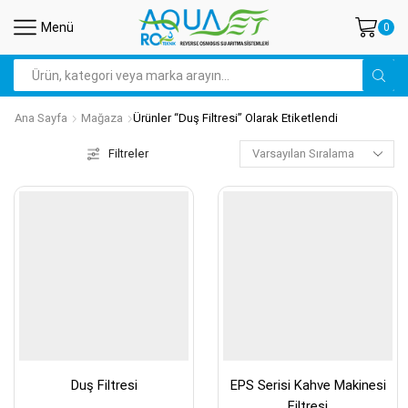
Menü
0
Search
input
Ana Sayfa
Mağaza
Ürünler “duş Filtresi” Olarak Etiketlendi
Filtreler
Duş Filtresi
EPS Serisi Kahve Makinesi
Filtresi