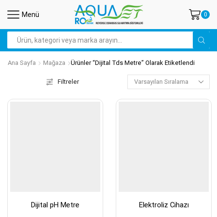
Menü
0
Search
input
Ana Sayfa
Mağaza
Ürünler “dijital Tds Metre” Olarak Etiketlendi
Filtreler
Dijital pH Metre
Elektroliz Cihazı