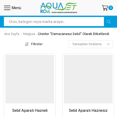
Menü
0
Search
input
Ana Sayfa
Mağaza
Ürünler “damacanasız Sebil” Olarak Etiketlendi
Filtreler
Sebil Aparatı Hazneli
Sebil Aparatı Haznesiz