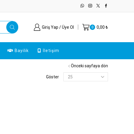
Giriş Yap / Üye Ol
0,00
₺
0
Bayilik
İletişim
Önceki sayfaya dön
Products
Göster
per
page