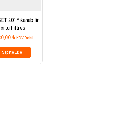
T 20″ Yıkanabilir
ortu Filtresi
30,00
₺
KDV Dahil
Sepete Ekle