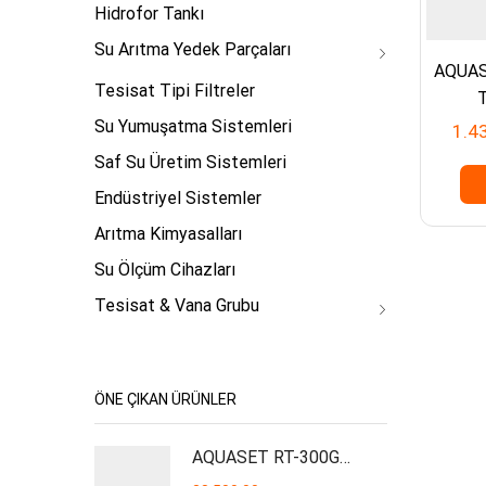
Hidrofor Tankı
Su Arıtma Yedek Parçaları
AQUASE
Tesisat Tipi Filtreler
T
Su Yumuşatma Sistemleri
1.4
Saf Su Üretim Sistemleri
Endüstriyel Sistemler
Arıtma Kimyasalları
Su Ölçüm Cihazları
Tesisat & Vana Grubu
ÖNE ÇIKAN ÜRÜNLER
AQUASET RT-300GPD Plus İşyeri Tipi Su Arıtma Cihazı