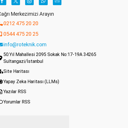
Facebook
Twitter
Instagram
Whatsapp
Email
ağrı Merkezimizi Arayın
0212 475 20 20
0544 475 20 25
info@roteknik.com
50.Yıl Mahallesi 2095 Sokak No:17-19A 34265
Sultangazi/İstanbul
Site Haritası
Yapay Zeka Haritası (LLMs)
Yazılar RSS
Yorumlar RSS